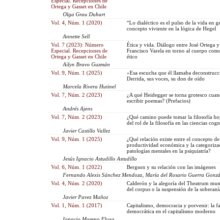
Especial. Recepciones de
Ortega y Gasset en Chile
Olga Grau Duhart
Vol. 4, Núm. 1 (2020)
“Lo dialéctico es el pulso de la vida en g
concepto viviente en la lógica de Hegel
Annette Sell
Vol. 7 (2023): Número
Ética y vida. Diálogo entre José Ortega y
Especial. Recepciones de
Francisco Varela en torno al cuerpo com
Ortega y Gasset en Chile
ético
Ailyn Bravo Guzmán
Vol. 9, Núm. 1 (2025)
«Esa escucha que él llamaba deconstruc
Derrida, sus voces, su don de oído
Marcela Rivera Hutinel
Vol. 7, Núm. 2 (2023)
¿A qué Heidegger se torna grotesco cuan
escribir poemas? (Prefacios)
Andrés Ajens
Vol. 7, Núm. 2 (2023)
¿Qué camino puede tomar la filosofía h
del rol de la filosofía en las ciencias cogn
Javier Castillo Vallez
Vol. 9, Núm. 1 (2025)
¿Qué relación existe entre el concepto de
productividad económica y la categoriza
patologías mentales en la psiquiatría?
Jesús Ignacio Astudillo Astudillo
Vol. 6, Núm. 1 (2022)
Bergson y su relación con las imágenes
Fernando Alexis Sánchez Mendoza, María del Rosario Guerra Gonzá
Vol. 4, Núm. 2 (2020)
Calderón y la alegoría del Theatrum mun
del corpus o la suspensión de la soberaní
Javier Pavez Muñoz
Vol. 1, Núm. 1 (2017)
Capitalismo, democracia y porvenir: la fa
democrática en el capitalismo moderno
Ignacio Moreno Fluxa