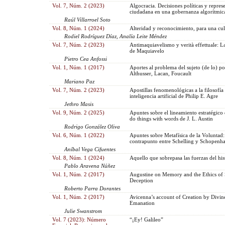
Vol. 7, Núm. 2 (2023)
Algocracia. Decisiones políticas y repres
ciudadana en una gobernanza algorítmic
Raúl Villarroel Soto
Vol. 8, Núm. 1 (2024)
Alteridad y reconocimiento, para una cul
Rodiel Rodríguez Díaz, Analía Leite Méndez
Vol. 7, Núm. 2 (2023)
Antimaquiavelismo y verità effettuale: 
de Maquiavelo
Pietro Cea Anfossi
Vol. 1, Núm. 1 (2017)
Aportes al problema del sujeto (de lo) pol
Althusser, Lacan, Foucault
Mariano Paz
Vol. 7, Núm. 2 (2023)
Apostillas fenomenológicas a la filosofía 
inteligencia artificial de Philip E. Agre
Jethro Masis
Vol. 9, Núm. 2 (2025)
Apuntes sobre el lineamiento estratégico
do things with words de J. L. Austin
Rodrigo González Oliva
Vol. 6, Núm. 1 (2022)
Apuntes sobre Metafísica de la Voluntad:
contrapunto entre Schelling y Schopenh
Aníbal Vega Cifuentes
Vol. 8, Núm. 1 (2024)
Aquello que sobrepasa las fuerzas del his
Pablo Aravena Núñez
Vol. 1, Núm. 2 (2017)
Augustine on Memory and the Ethics of 
Deception
Roberto Parra Dorantes
Vol. 1, Núm. 2 (2017)
Avicenna’s account of Creation by Divin
Emanation
Julie Swanstrom
Vol. 7 (2023): Número
“¡Ey! Galileo”