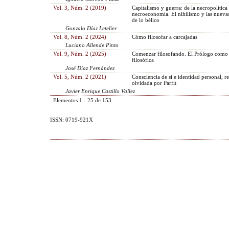
Vol. 3, Núm. 2 (2019)
Capitalismo y guerra: de la necropolítica 
necroeconomía. El nihilismo y las nueva
de lo bélico
Gonzalo Díaz Letelier
Vol. 8, Núm. 2 (2024)
Cómo filosofar a carcajadas
Luciano Allende Pinto
Vol. 9, Núm. 2 (2025)
Comenzar filosofando. El Prólogo como
filosófica
José Díaz Fernández
Vol. 5, Núm. 2 (2021)
Consciencia de si e identidad personal, r
olvidada por Parfit
Javier Enrique Castillo Vallez
Elementos 1 - 25 de 153
ISSN: 0719-921X