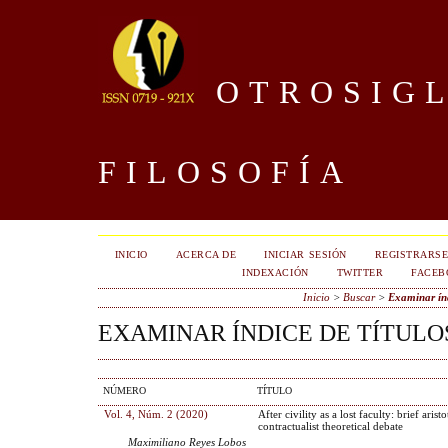
OTROSIGL
FILOSOFÍA
INICIO
ACERCA DE
INICIAR SESIÓN
REGISTRARS
INDEXACIÓN
TWITTER
FACEB
Inicio
>
Buscar
>
Examinar índ
EXAMINAR ÍNDICE DE TÍTULO
NÚMERO
TÍTULO
Vol. 4, Núm. 2 (2020)
After civility as a lost faculty: brief aristo
contractualist theoretical debate
Maximiliano Reyes Lobos