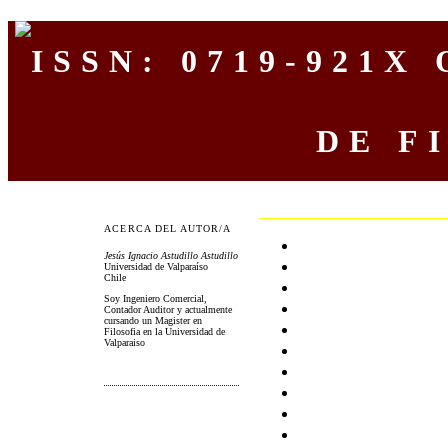
O
DE F
ACERCA DEL AUTOR/A
Jesús Ignacio Astudillo Astudillo
Universidad de Valparaíso
Chile
Soy Ingeniero Comercial,
Contador Auditor y actualmente
cursando un Magister en
Filosofia en la Universidad de
Valparaiso