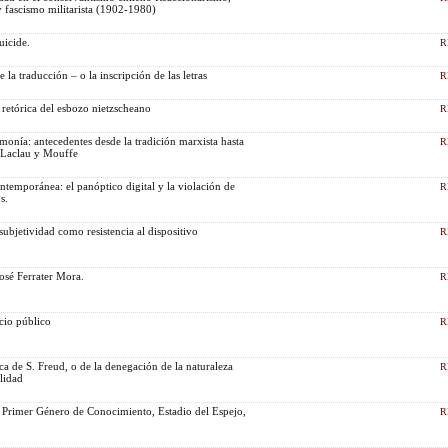
y fascismo militarista (1902-1980)
uicide.
R
 la traducción – o la inscripción de las letras
R
 retórica del esbozo nietzscheano
R
monía: antecedentes desde la tradición marxista hasta
R
 Laclau y Mouffe
ntemporánea: el panóptico digital y la violación de
R
s.
ubjetividad como resistencia al dispositivo
R
José Ferrater Mora.
R
acio público
R
ica de S. Freud, o de la denegación de la naturaleza
R
lidad
 Primer Género de Conocimiento, Estadio del Espejo,
R