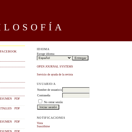
ILOSOFÍA
IDIOMA
FACEBOOK
Escoge idioma
OPEN JOURNAL SYSTEMS
Servicio de ayuda de la revista
USUARIO/A
Nombre de usuario/a
Contraseña
ESUMEN
PDF
No cerrar sesión
ETALLES
PDF
NOTIFICACIONES
ESUMEN
PDF
Vista
Suscribirse
ESUMEN
PDF