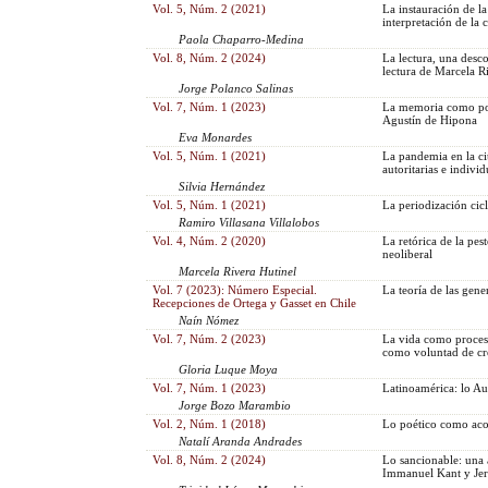
Vol. 5, Núm. 2 (2021)
La instauración de la
interpretación de la
Paola Chaparro-Medina
Vol. 8, Núm. 2 (2024)
La lectura, una desc
lectura de Marcela R
Jorge Polanco Salinas
Vol. 7, Núm. 1 (2023)
La memoria como posi
Agustín de Hipona
Eva Monardes
Vol. 5, Núm. 1 (2021)
La pandemia en la ci
autoritarias e indiv
Silvia Hernández
Vol. 5, Núm. 1 (2021)
La periodización cic
Ramiro Villasana Villalobos
Vol. 4, Núm. 2 (2020)
La retórica de la pes
neoliberal
Marcela Rivera Hutinel
Vol. 7 (2023): Número Especial.
La teoría de las gener
Recepciones de Ortega y Gasset en Chile
Naín Nómez
Vol. 7, Núm. 2 (2023)
La vida como proceso
como voluntad de cr
Gloria Luque Moya
Vol. 7, Núm. 1 (2023)
Latinoamérica: lo Au
Jorge Bozo Marambio
Vol. 2, Núm. 1 (2018)
Lo poético como aco
Natalí Aranda Andrades
Vol. 8, Núm. 2 (2024)
Lo sancionable: una a
Immanuel Kant y Je