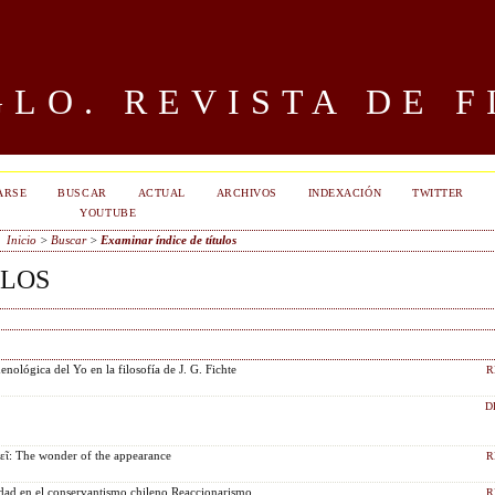
LO. REVISTA DE F
ARSE
BUSCAR
ACTUAL
ARCHIVOS
INDEXACIÓN
TWITTER
YOUTUBE
Inicio
>
Buscar
>
Examinar índice de títulos
ULOS
nológica del Yo en la filosofía de J. G. Fichte
R
D
εῖ: The wonder of the appearance
R
cidad en el conservantismo chileno Reaccionarismo,
R