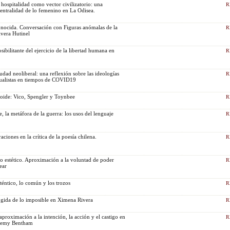
 hospitalidad como vector civilizatorio: una
R
 centralidad de lo femenino en La Odisea.
onocida. Conversación con Figuras anómalas de la
R
ivera Hutinel
bilitante del ejercicio de la libertad humana en
R
udad neoliberal: una reflexión sobre las ideologías
R
idualistas en tiempos de COVID19
loide: Vico, Spengler y Toynbee
R
te, la metáfora de la guerra: los usos del lenguaje
R
aciones en la crítica de la poesía chilena.
R
 estético. Aproximación a la voluntad de poder
R
ear
téntico, lo común y los trozos
R
gida de lo imposible en Ximena Rivera
R
proximación a la intención, la acción y el castigo en
R
remy Bentham