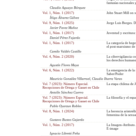
fantasías nacionales 
Claudio Aguayo Bórquez
Vol. 1, Núm. 1 (2017)
John Stuart Mill on s
Íñigo Álvarez Gálvez
Vol. 9, Núm. 1 (2025)
Jorge Luis Borges. De
Javier Pavez Muñoz
Vol. 1, Núm. 1 (2017)
Juventud y escritura:
Daniel Pérez Fajardo
Vol. 1, Núm. 1 (2017)
La categoría de hege
el post-marxismo de
Camilo Valdés Castillo
Vol. 4, Núm. 2 (2020)
La cibervigilancia co
los derechos humano
Agustín Flores Maya
Vol. 6, Núm. 1 (2022)
La emergencia de la s
Saber/Poder
Mauricio González Villarroel, Claudio Ibarra Varas
Vol. 7 (2023): Número Especial.
La etapa chilena de 
Recepciones de Ortega y Gasset en Chile
Antolín Sánchez Cuervo
Vol. 7 (2023): Número Especial.
La filosofía y el esp
Recepciones de Ortega y Gasset en Chile
Pablo Oyarzun Robles
Vol. 8, Núm. 1 (2024)
La herencia aristotél
femenina de la sexua
Gustavo Bustos Gajardo
Vol. 1, Núm. 2 (2017)
La Imagen-Atributo.
E-image
Ignacio Libretti Peña