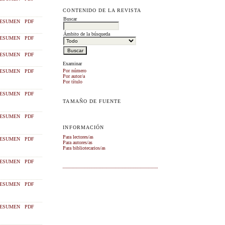
CONTENIDO DE LA REVISTA
Buscar
ESUMEN
PDF
Ámbito de la búsqueda
ESUMEN
PDF
ESUMEN
PDF
Examinar
Por número
ESUMEN
PDF
Por autor/a
Por título
ESUMEN
PDF
TAMAÑO DE FUENTE
ESUMEN
PDF
INFORMACIÓN
Para lectores/as
ESUMEN
PDF
Para autores/as
Para bibliotecarios/as
ESUMEN
PDF
ESUMEN
PDF
ESUMEN
PDF