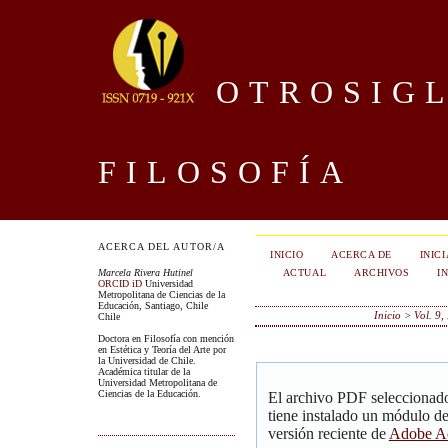
OTROSIGL
FILOSOFÍA
ACERCA DEL AUTOR/A
INICIO
ACERCA DE
INIC
ACTUAL
ARCHIVOS
I
Marcela Rivera Hutinel
ORCID iD
Universidad
Metropolitana de Ciencias de la
Educación, Santiago, Chile
Inicio
>
Vol. 9,
Chile
Doctora en Filosofía con mención
en Estética y Teoría del Arte por
la Universidad de Chile.
Académica titular de la
Universidad Metropolitana de
Ciencias de la Educación.
El archivo PDF seleccionado
tiene instalado un módulo d
versión reciente de
Adobe Ac