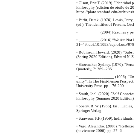
• Olson, Eric T. (2019). "Identidad
Philosophy (edición de otoño de 20
https://plato.stanford.edu/archives/
• Parfit, Derek. (1976). Lewis, Perr
(ed.), The identities of Persons. Oac
• __________ (2004) Razones y pe
• __________ (2016) “We Are Not 
31–49. doi:10.1093/acprof:oso/9
• Robinson, Howard. (2020). "Subs
(Spring 2020 Edition), Edward N. Za
• Shoemaker, Sydney. (1970). “Pers
Quarterly, 7: 269–285.
• _________________ (1996). “Unit
unity”. In The First-Person Perspe
University Press. pp. 176-200
• Smith, Joel. (2020). "Self-Consci
Philosophy (Summer 2020 Edition), 
• Sperry. R. W. (1966). En J. Eccles
Springer Verlag.
• Strawson, P.F. (1959). Individual
• Vigo, Alejandro. (2006). “Reflexi
(noviembre 2006): pp. 27–6