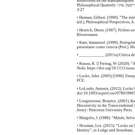
Reflections on the Kantianinspired 
Philosophical Quarterly / פילוסופי רבעון :עיון, January 2013, כרך 62 (January 2013), pp.
3-27
• Harman, Gilbert. (1990). “The intr
(ed.), Philosophical Perspectives, 
• Henrich, Dieter. (1967). Fichtes u
Klostermann
• Kant, Immanuel. (1999). Prolegóm
presentarse como ciencia (Prol.). Ma
• ____________ (2011a) Crítica de 
• Krauss, K.  Freitag, W. (2020). “A
Noûs. https://doi.org/10.1111/nous
• Locke, John. (2005) [1690]. Ensa
FCE.
• LoLordo, Antonia. (2012). Locke’
doi:10.1093/acprof:oso/97801996
• Longuenesse, Beatrice. (2001). Ka
Discursivity in the Transcendental 
Jersey: Princeton University Press.
• Margolis, J. (1988). “Minds, Selve
• Newman, Lex. (2015). “Locke on 
Identity”, in Lodge and Stoneham.