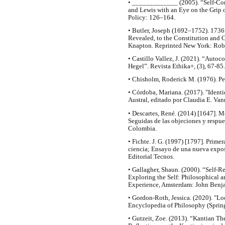
• _____________ (2005). “Self-Conc
and Lewis with an Eye on the Grip 
Policy: 126–164.
• Butler, Joseph (1692–1752). 1736
Revealed, to the Constitution and 
Knapton. Reprinted New York: Robe
• Castillo Vallez, J. (2021). “Auto
Hegel”. Revista Ethika+, (3), 67-
• Chisholm, Roderick M. (1976). Pe
• Córdoba, Mariana. (2017). "Identi
Austral, editado por Claudia E. Vann
• Descartes, René. (2014) [1647]. Me
Seguidas de las objeciones y respu
Colombia.
• Fichte. J. G. (1997) [1797]. Prime
ciencia; Ensayo de una nueva exposi
Editorial Tecnos.
• Gallagher, Shaun. (2000). “Self-R
Exploring the Self: Philosophical a
Experience, Amsterdam: John Benj
• Gordon-Roth, Jessica. (2020). "Lo
Encyclopedia of Philosophy (Spring
• Gutzeit, Zoe. (2013). “Kantian Th