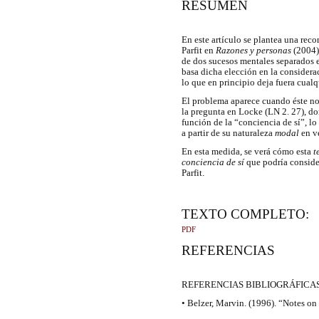
RESUMEN
En este artículo se plantea una rec
Parfit en
Razones y personas
(2004)
de dos sucesos mentales separados 
basa dicha elección en la considera
lo que en principio deja fuera cualq
El problema aparece cuando éste no
la pregunta en Locke (LN 2. 27), do
función de la “conciencia de sí”, l
a partir de su naturaleza
modal
en v
En esta medida, se verá cómo esta
t
conciencia de sí
que podría conside
Parfit.
TEXTO COMPLETO:
PDF
REFERENCIAS
REFERENCIAS BIBLIOGRÁFICAS
• Belzer, Marvin. (1996). “Notes on