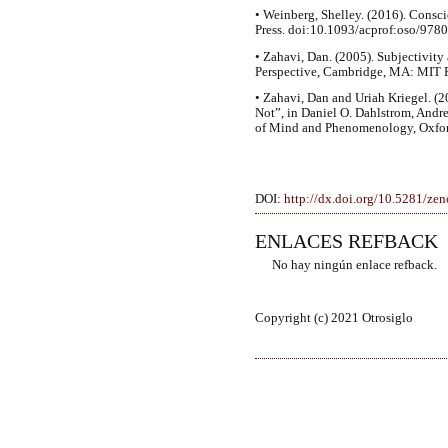
• Weinberg, Shelley. (2016). Consc
Press. doi:10.1093/acprof:oso/97
• Zahavi, Dan. (2005). Subjectivity
Perspective, Cambridge, MA: MIT P
• Zahavi, Dan and Uriah Kriegel. (2
Not”, in Daniel O. Dahlstrom, Andr
of Mind and Phenomenology, Oxfor
DOI:
http://dx.doi.org/10.5281/z
ENLACES REFBACK
No hay ningún enlace refback.
Copyright (c) 2021 Otrosiglo