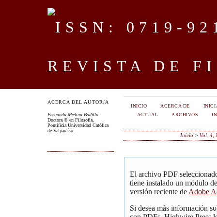
REVISTA DE F
ACERCA DEL AUTOR/A
INICIO
ACERCA DE
INIC
ACTUAL
ARCHIVOS
I
Fernanda Medina Badilla
Doctora © en Filosofía,
Pontificia Universidad Católica
de Valparaíso.
Inicio
>
Vol. 4,
El archivo PDF seleccionado
tiene instalado un módulo d
versión reciente de
Adobe Ac
Si desea más información so
con PDFs, Highwire Press le