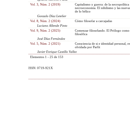
Vol. 3, Núm. 2 (2019)
Capitalismo y guerra: de la necropolítica 
necroeconomía. El nihilismo y las nueva
de lo bélico
Gonzalo Díaz Letelier
Vol. 8, Núm. 2 (2024)
Cómo filosofar a carcajadas
Luciano Allende Pinto
Vol. 9, Núm. 2 (2025)
Comenzar filosofando. El Prólogo como
filosófica
José Díaz Fernández
Vol. 5, Núm. 2 (2021)
Consciencia de si e identidad personal, r
olvidada por Parfit
Javier Enrique Castillo Vallez
Elementos 1 - 25 de 153
ISSN: 0719-921X