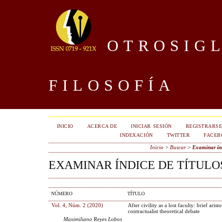
OTROSIGL
FILOSOFÍA
INICIO
ACERCA DE
INICIAR SESIÓN
REGISTRARS
INDEXACIÓN
TWITTER
FACEB
Inicio
>
Buscar
>
Examinar índ
EXAMINAR ÍNDICE DE TÍTULO
NÚMERO
TÍTULO
Vol. 4, Núm. 2 (2020)
After civility as a lost faculty: brief aristo
contractualist theoretical debate
Maximiliano Reyes Lobos