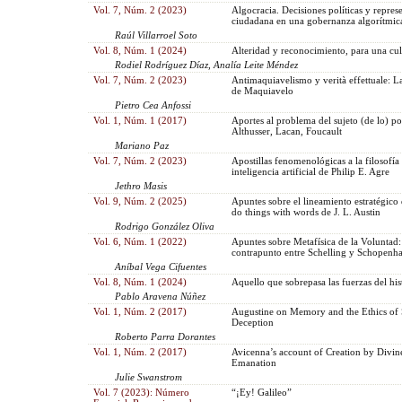
Vol. 7, Núm. 2 (2023)
Algocracia. Decisiones políticas y repres
ciudadana en una gobernanza algorítmic
Raúl Villarroel Soto
Vol. 8, Núm. 1 (2024)
Alteridad y reconocimiento, para una cul
Rodiel Rodríguez Díaz, Analía Leite Méndez
Vol. 7, Núm. 2 (2023)
Antimaquiavelismo y verità effettuale: 
de Maquiavelo
Pietro Cea Anfossi
Vol. 1, Núm. 1 (2017)
Aportes al problema del sujeto (de lo) pol
Althusser, Lacan, Foucault
Mariano Paz
Vol. 7, Núm. 2 (2023)
Apostillas fenomenológicas a la filosofía 
inteligencia artificial de Philip E. Agre
Jethro Masis
Vol. 9, Núm. 2 (2025)
Apuntes sobre el lineamiento estratégico
do things with words de J. L. Austin
Rodrigo González Oliva
Vol. 6, Núm. 1 (2022)
Apuntes sobre Metafísica de la Voluntad:
contrapunto entre Schelling y Schopenh
Aníbal Vega Cifuentes
Vol. 8, Núm. 1 (2024)
Aquello que sobrepasa las fuerzas del his
Pablo Aravena Núñez
Vol. 1, Núm. 2 (2017)
Augustine on Memory and the Ethics of 
Deception
Roberto Parra Dorantes
Vol. 1, Núm. 2 (2017)
Avicenna’s account of Creation by Divin
Emanation
Julie Swanstrom
Vol. 7 (2023): Número
“¡Ey! Galileo”