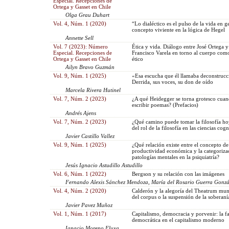
Especial. Recepciones de
Ortega y Gasset en Chile
Olga Grau Duhart
Vol. 4, Núm. 1 (2020)
“Lo dialéctico es el pulso de la vida en g
concepto viviente en la lógica de Hegel
Annette Sell
Vol. 7 (2023): Número
Ética y vida. Diálogo entre José Ortega y
Especial. Recepciones de
Francisco Varela en torno al cuerpo com
Ortega y Gasset en Chile
ético
Ailyn Bravo Guzmán
Vol. 9, Núm. 1 (2025)
«Esa escucha que él llamaba deconstruc
Derrida, sus voces, su don de oído
Marcela Rivera Hutinel
Vol. 7, Núm. 2 (2023)
¿A qué Heidegger se torna grotesco cuan
escribir poemas? (Prefacios)
Andrés Ajens
Vol. 7, Núm. 2 (2023)
¿Qué camino puede tomar la filosofía h
del rol de la filosofía en las ciencias cogn
Javier Castillo Vallez
Vol. 9, Núm. 1 (2025)
¿Qué relación existe entre el concepto de
productividad económica y la categoriza
patologías mentales en la psiquiatría?
Jesús Ignacio Astudillo Astudillo
Vol. 6, Núm. 1 (2022)
Bergson y su relación con las imágenes
Fernando Alexis Sánchez Mendoza, María del Rosario Guerra Gonzá
Vol. 4, Núm. 2 (2020)
Calderón y la alegoría del Theatrum mun
del corpus o la suspensión de la soberaní
Javier Pavez Muñoz
Vol. 1, Núm. 1 (2017)
Capitalismo, democracia y porvenir: la fa
democrática en el capitalismo moderno
Ignacio Moreno Fluxa