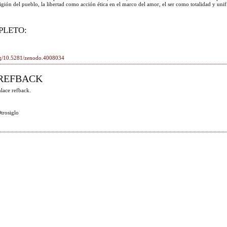
igión del pueblo, la libertad como acción ética en el marco del amor, el ser como totalidad y uni
PLETO:
org/10.5281/zenodo.4008034
REFBACK
lace refback.
trosiglo