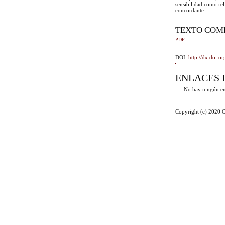
sensibilidad como rel
concordante.
TEXTO COM
PDF
DOI:
http://dx.doi.
ENLACES 
No hay ningún en
Copyright (c) 2020 O