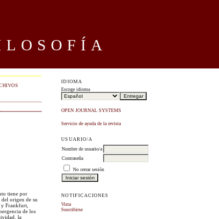
ILOSOFÍA
IDIOMA
CHIVOS
Escoge idioma
OPEN JOURNAL SYSTEMS
Servicio de ayuda de la revista
USUARIO/A
Nombre de usuario/a
Contraseña
No cerrar sesión
nto tiene por
NOTIFICACIONES
 del origen de su
Vista
 y Frankfurt,
Suscribirse
mergencia de los
ividad, la