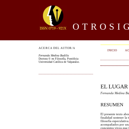
OTROSIG
ACERCA DEL AUTOR/A
INICIO
AC
Fernanda Medina Badilla
Doctora © en Filosofía, Pontificia
Universidad Católica de Valparaíso.
EL LUGAR 
Fernanda Medina Ba
RESUMEN
El presente texto abo
finalidad sostener la
filosofía especulativ
acompañados por una s
conceptos vivos que f