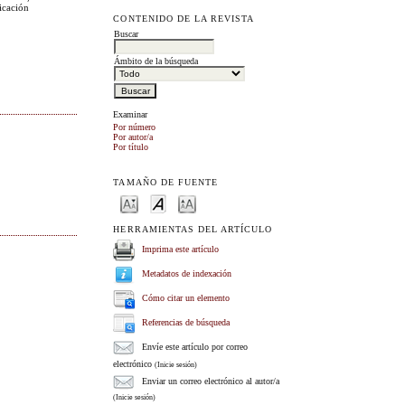
ficación
CONTENIDO DE LA REVISTA
Buscar
Ámbito de la búsqueda
Examinar
Por número
Por autor/a
Por título
TAMAÑO DE FUENTE
HERRAMIENTAS DEL ARTÍCULO
Imprima este artículo
Metadatos de indexación
Cómo citar un elemento
Referencias de búsqueda
Envíe este artículo por correo
electrónico
(Inicie sesión)
Enviar un correo electrónico al autor/a
(Inicie sesión)