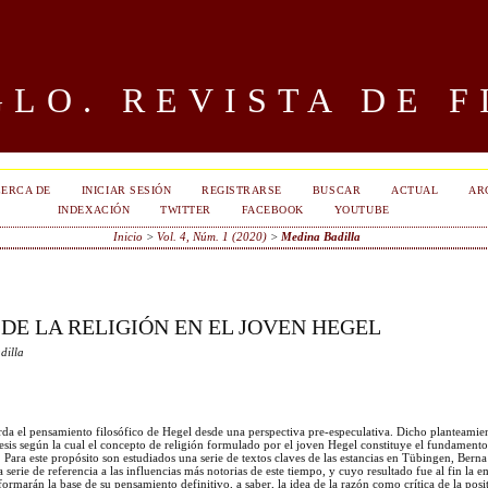
LO. REVISTA DE F
ERCA DE
INICIAR SESIÓN
REGISTRARSE
BUSCAR
ACTUAL
AR
INDEXACIÓN
TWITTER
FACEBOOK
YOUTUBE
Inicio
>
Vol. 4, Núm. 1 (2020)
>
Medina Badilla
DE LA RELIGIÓN EN EL JOVEN HEGEL
dilla
rda el pensamiento filosófico de Hegel desde una perspectiva pre-especulativa. Dicho planteamie
 tesis según la cual el concepto de religión formulado por el joven Hegel constituye el fundamento
a. Para este propósito son estudiados una serie de textos claves de las estancias en Tübingen, Berna
erie de referencia a las influencias más notorias de este tiempo, y cuyo resultado fue al fin la e
ormarán la base de su pensamiento definitivo, a saber, la idea de la razón como crítica de la posit