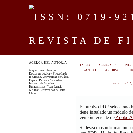
REVISTA DE F
ACERCA DEL AUTOR/A
INICIO
ACERCA DE
INIC
ACTUAL
ARCHIVOS
I
Miguel López Astorga
Doctor en Lógica y Filosofía de
la Ciencia, Universidad de Cádiz,
España. Profesor Asociado en
Inicio
>
Vol. 1
Instituto de Estudios
Humanísticos “Juan Ignacio
Molina”, Universidad de Talca,
Chile.
El archivo PDF seleccionado
tiene instalado un módulo d
versión reciente de
Adobe Ac
Si desea más información so
con PDFs, Highwire Press le