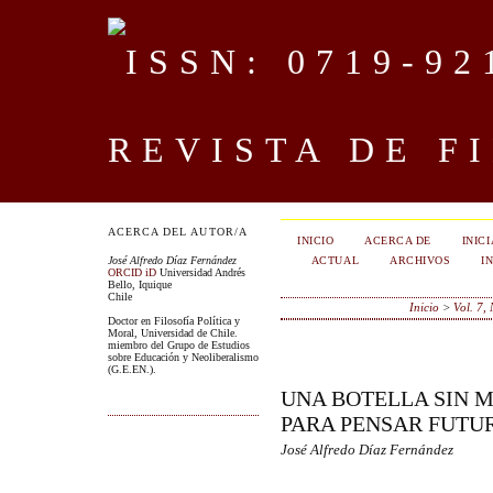
REVISTA DE F
ACERCA DEL AUTOR/A
INICIO
ACERCA DE
INIC
ACTUAL
ARCHIVOS
I
José Alfredo Díaz Fernández
ORCID iD
Universidad Andrés
Bello, Iquique
Chile
Inicio
>
Vol. 7,
Doctor en Filosofía Política y
Moral, Universidad de Chile.
miembro del Grupo de Estudios
sobre Educación y Neoliberalismo
(G.E.EN.).
UNA BOTELLA SIN M
PARA PENSAR FUTU
José Alfredo Díaz Fernández