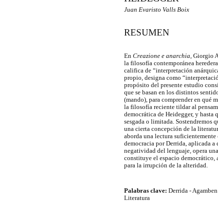
Juan Evaristo Valls Boix
RESUMEN
En
Creazione e anarchia
, Giorgio 
la filosofía contemporánea hereder
califica de “interpretación anárqui
propio, designa como “interpretació
propósito del presente estudio consi
que se basan en los distintos sentid
(mando), para comprender en qué med
la filosofía reciente tildar al pens
democrática de Heidegger, y hasta 
sesgada o limitada. Sostendremos q
una cierta concepción de la literat
aborda una lectura suficientemente c
democracia por Derrida, aplicada a 
negatividad del lenguaje, opera un
constituye el espacio democrático,
para la irrupción de la alteridad.
Palabras clave:
Derrida - Agamben 
Literatura