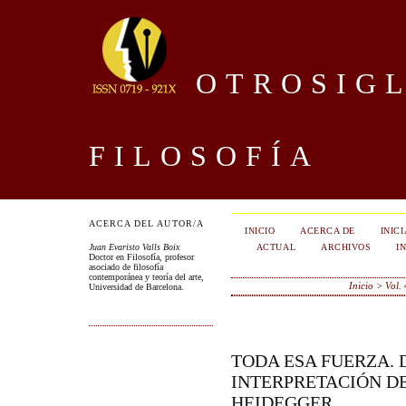
OTROSIGL
FILOSOFÍA
ACERCA DEL AUTOR/A
INICIO
ACERCA DE
INIC
ACTUAL
ARCHIVOS
I
Juan Evaristo Valls Boix
Doctor en Filosofía, profesor
asociado de filosofía
contemporánea y teoría del arte,
Inicio
>
Vol.
Universidad de Barcelona.
TODA ESA FUERZA. 
INTERPRETACIÓN D
HEIDEGGER