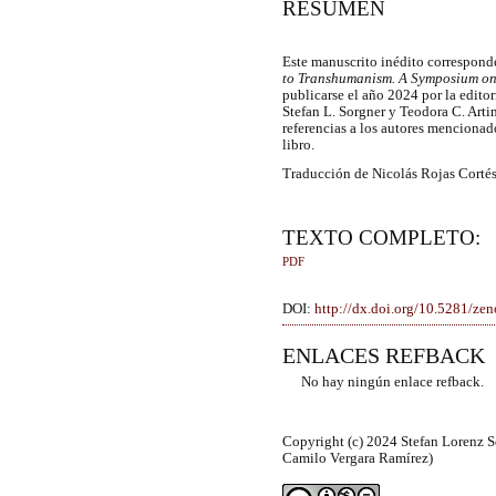
RESUMEN
Este manuscrito inédito corresponde 
to Transhumanism.
A Symposium on
publicarse el año 2024 por la edito
Stefan L. Sorgner y Teodora C. Arti
referencias a los autores mencionad
libro.
Traducción de Nicolás Rojas Corté
TEXTO COMPLETO:
PDF
DOI:
http://dx.doi.org/10.5281/z
ENLACES REFBACK
No hay ningún enlace refback.
Copyright (c) 2024 Stefan Lorenz So
Camilo Vergara Ramírez)