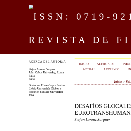
REVISTA DE F
ACERCA DEL AUTOR/A
INICIO
ACERCA DE
INIC
ACTUAL
ARCHIVOS
I
Stefan Lorenz Sorgner
John Cabot University, Roma,
Italia.
Italia
Inicio
>
Vol
Doctor en Filosofía por Justus-
Liebig-Universität Gießen y
Friedrich-Schiller-Universität
Jena.
DESAFÍOS GLOCALE
EUROTRANSHUMAN
Stefan Lorenz Sorgner