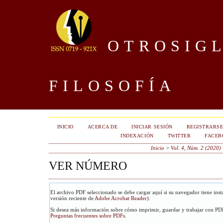
OTROSIGL
FILOSOFÍA
INICIO
ACERCA DE
INICIAR SESIÓN
REGISTRARS
INDEXACIÓN
TWITTER
FACEB
Inicio
>
Vol. 4, Núm. 2 (2020)
VER NÚMERO
El archivo PDF seleccionado se debe cargar aquí si su navegador tiene ins
versión reciente de
Adobe Acrobat Reader
).
Si desea más información sobre cómo imprimir, guardar y trabajar con PDF
Preguntas frecuentes sobre PDFs
.