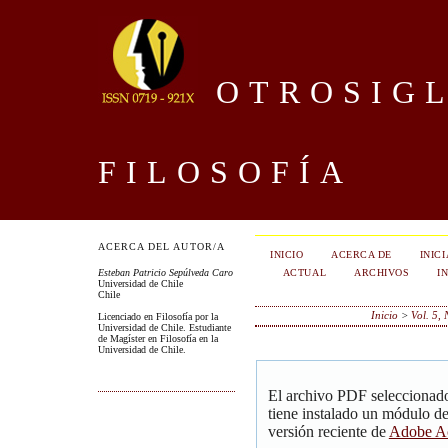
OTROSIGL
FILOSOFÍA
ACERCA DEL AUTOR/A
INICIO
ACERCA DE
INIC
ACTUAL
ARCHIVOS
I
Esteban Patricio Sepúlveda Caro
Universidad de Chile
Chile
Inicio
>
Vol. 5,
Licenciado en Filosofía por la
Universidad de Chile. Estudiante
de Magíster en Filosofía en la
Universidad de Chile.
El archivo PDF seleccionado
tiene instalado un módulo d
versión reciente de
Adobe Ac