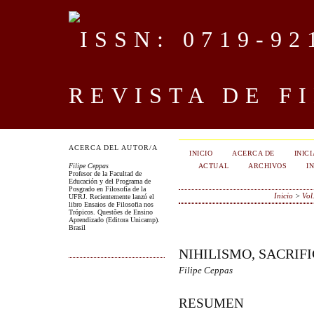
REVISTA DE F
ACERCA DEL AUTOR/A
INICIO
ACERCA DE
INIC
ACTUAL
ARCHIVOS
I
Filipe Ceppas
Profesor de la Facultad de
Educación y del Programa de
Posgrado en Filosofía de la
Inicio
>
Vol
UFRJ. Recientemente lanzó el
libro Ensaios de Filosofia nos
Trópicos. Questões de Ensino
Aprendizado (Editora Unicamp).
Brasil
NIHILISMO, SACRIF
Filipe Ceppas
RESUMEN