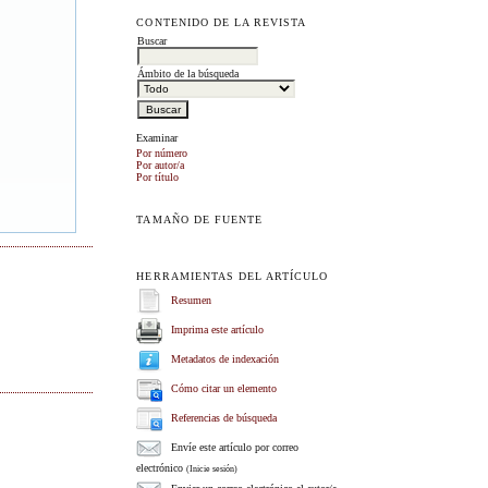
CONTENIDO DE LA REVISTA
Buscar
Ámbito de la búsqueda
Examinar
Por número
Por autor/a
Por título
TAMAÑO DE FUENTE
HERRAMIENTAS DEL ARTÍCULO
Resumen
Imprima este artículo
Metadatos de indexación
Cómo citar un elemento
Referencias de búsqueda
Envíe este artículo por correo
electrónico
(Inicie sesión)