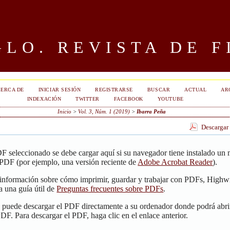
LO. REVISTA DE F
ERCA DE
INICIAR SESIÓN
REGISTRARSE
BUSCAR
ACTUAL
AR
INDEXACIÓN
TWITTER
FACEBOOK
YOUTUBE
Inicio
>
Vol. 3, Núm. 1 (2019)
>
Ibarra Peña
Descargar
F seleccionado se debe cargar aquí si su navegador tiene instalado un
 PDF (por ejemplo, una versión reciente de
Adobe Acrobat Reader
).
 información sobre cómo imprimir, guardar y trabajar con PDFs, Highwi
a una guía útil de
Preguntas frecuentes sobre PDFs
.
, puede descargar el PDF directamente a su ordenador donde podrá abri
PDF. Para descargar el PDF, haga clic en el enlace anterior.