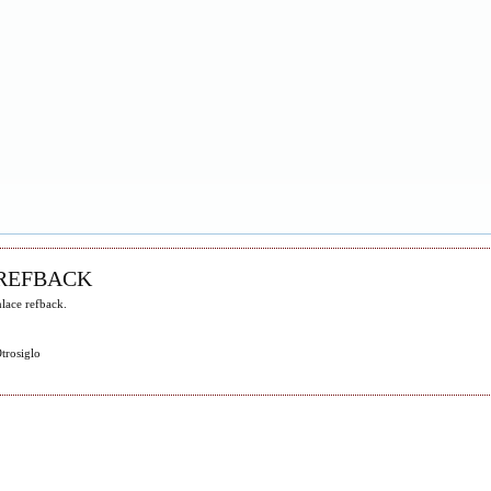
REFBACK
lace refback.
trosiglo