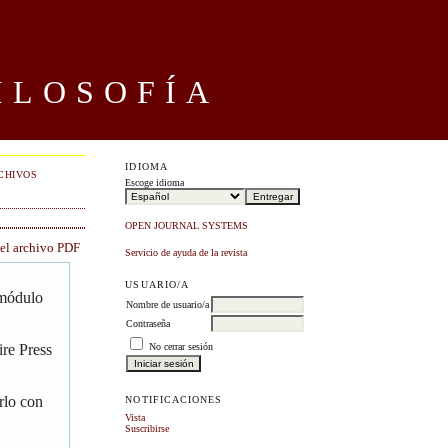
ILOSOFÍA
IDIOMA
CHIVOS
Escoge idioma
OPEN JOURNAL SYSTEMS
 el archivo PDF
Servicio de ayuda de la revista
USUARIO/A
 módulo
Nombre de usuario/a
Contraseña
No cerrar sesión
re Press
rlo con
NOTIFICACIONES
Vista
Suscribirse