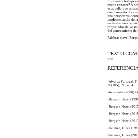
El presente trabajo e
puede conocer? A pro
es aquello que es má
conocimiento. La com
una perspectiva ocurr
implementación de la
de las distintas ramas
propiciador de las i
del conocimiento de l
Palabras clave: Berg
TEXTO COM
PDF
REFERENCI
-Alvarez Portugal, T.
36(105), 215-254.
-Aristóteles (2008) F
-Bergson Henri (1999
-Bergson Henri (2017
-Bergson Henri (2015)
-Bergson Henri (2017
-Deleuze, Gilles (19
-Deleuze, Gilles (20