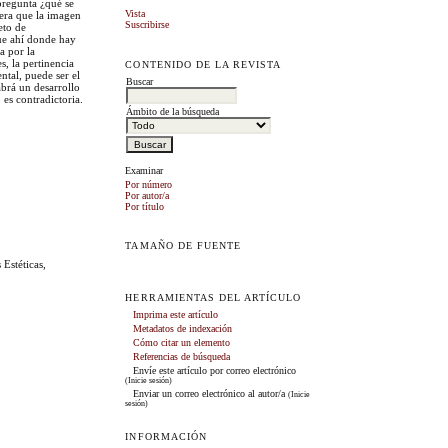
 pregunta ¿qué se
Vista
dera que la imagen
Suscribirse
eto de
que ahí donde hay
a por la
, la pertinencia
CONTENIDO DE LA REVISTA
ntal, puede ser el
Buscar
brá un desarrollo
 es contradictoria.
Ámbito de la búsqueda
Examinar
Por número
Por autor/a
Por título
TAMAÑO DE FUENTE
 Estéticas,
HERRAMIENTAS DEL ARTÍCULO
Imprima este artículo
Metadatos de indexación
Cómo citar un elemento
Referencias de búsqueda
Envíe este artículo por correo electrónico
(Inicie sesión)
Enviar un correo electrónico al autor/a
(Inicie
sesión)
INFORMACIÓN