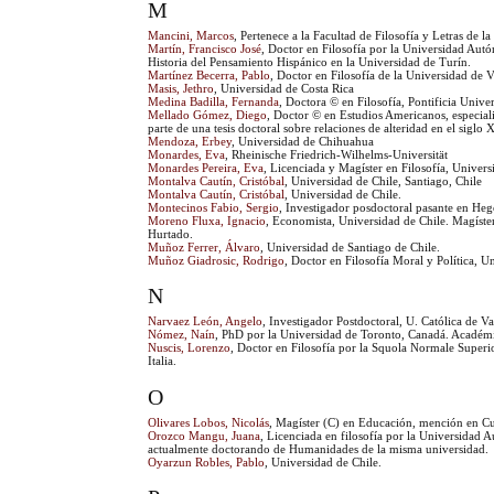
M
Mancini, Marcos
, Pertenece a la Facultad de Filosofía y Letras de 
Martín, Francisco José
, Doctor en Filosofía por la Universidad Autó
Historia del Pensamiento Hispánico en la Universidad de Turín.
Martínez Becerra, Pablo
, Doctor en Filosofía de la Universidad de 
Masis, Jethro
, Universidad de Costa Rica
Medina Badilla, Fernanda
, Doctora © en Filosofía, Pontificia Unive
Mellado Gómez, Diego
, Doctor © en Estudios Americanos, especiali
parte de una tesis doctoral sobre relaciones de alteridad en el siglo 
Mendoza, Erbey
, Universidad de Chihuahua
Monardes, Eva
, Rheinische Friedrich-Wilhelms-Universität
Monardes Pereira, Eva
, Licenciada y Magíster en Filosofía, Univers
Montalva Cautín, Cristóbal
, Universidad de Chile, Santiago, Chile
Montalva Cautín, Cristóbal
, Universidad de Chile.
Montecinos Fabio, Sergio
, Investigador posdoctoral pasante en Heg
Moreno Fluxa, Ignacio
, Economista, Universidad de Chile. Magíste
Hurtado.
Muñoz Ferrer, Álvaro
, Universidad de Santiago de Chile.
Muñoz Giadrosic, Rodrigo
, Doctor en Filosofía Moral y Política, U
N
Narvaez León, Angelo
, Investigador Postdoctoral, U. Católica de Va
Nómez, Naín
, PhD por la Universidad de Toronto, Canadá. Académi
Nuscis, Lorenzo
, Doctor en Filosofía por la Squola Normale Superi
Italia.
O
Olivares Lobos, Nicolás
, Magíster (C) en Educación, mención en Cur
Orozco Mangu, Juana
, Licenciada en filosofía por la Universida
actualmente doctorando de Humanidades de la misma universidad.
Oyarzun Robles, Pablo
, Universidad de Chile.