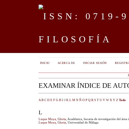
FILOSOFÍA
INICIO
ACERCA DE
INICIAR SESIÓN
REGISTR
EXAMINAR ÍNDICE DE AUT
A
B
C
D
E
F
G
H
I
J
K
L
M
N
Ñ
O
P
Q
R
S
T
U
V
W
X
Y
Z
Todo
L
Luque Moya, Gloria
, Académica, becaria de investigación del área
Luque Moya, Gloria
, Universidad de Málaga