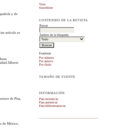
Vista
Suscribirse
Española y de
CONTENIDO DE LA REVISTA
Buscar
te artículo es
Ámbito de la búsqueda
Examinar
Por número
ochum.
Por autor/a
sidad Alberto
Por título
TAMAÑO DE FUENTE
INFORMACIÓN
eriore de Pisa,
Para lectores/as
Para autores/as
Para bibliotecarios/as
do de México,