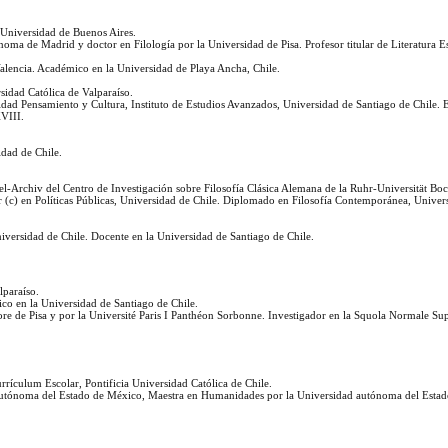
la Universidad de Buenos Aires.
noma de Madrid y doctor en Filología por la Universidad de Pisa. Profesor titular de Literatura 
Valencia. Académico en la Universidad de Playa Ancha, Chile.
rsidad Católica de Valparaíso.
dad Pensamiento y Cultura, Instituto de Estudios Avanzados, Universidad de Santiago de Chile. Es
XVIII.
idad de Chile.
el-Archiv del Centro de Investigación sobre Filosofía Clásica Alemana de la Ruhr-Universität B
r (c) en Políticas Públicas, Universidad de Chile. Diplomado en Filosofía Contemporánea, Univer
niversidad de Chile. Docente en la Universidad de Santiago de Chile.
lparaíso.
co en la Universidad de Santiago de Chile.
ore de Pisa y por la Université Paris I Panthéon Sorbonne. Investigador en la Squola Normale Sup
rículum Escolar, Pontificia Universidad Católica de Chile.
d Autónoma del Estado de México, Maestra en Humanidades por la Universidad autónoma del Esta