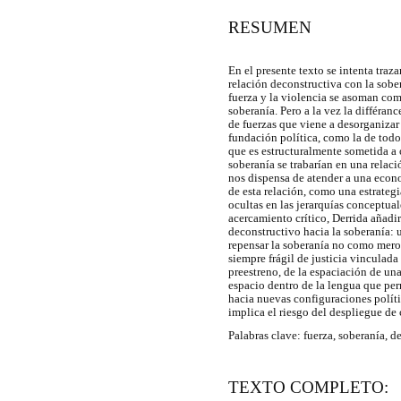
RESUMEN
En el presente texto se intenta traza
relación deconstructiva con la sobe
fuerza y la violencia se asoman com
soberanía. Pero a la vez la différa
de fuerzas que viene a desorganizar
fundación política, como la de todo
que es estructuralmente sometida a
soberanía se trabarían en una relaci
nos dispensa de atender a una econ
de esta relación, como una estrategi
ocultas en las jerarquías conceptuale
acercamiento crítico, Derrida añadir
deconstructivo hacia la soberanía: 
repensar la soberanía no como mero
siempre frágil de justicia vinculada
preestreno, de la espaciación de un
espacio dentro de la lengua que per
hacia nuevas configuraciones políti
implica el riesgo del despliegue de
Palabras clave: fuerza, soberanía, d
TEXTO COMPLETO: