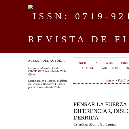
REVISTA DE F
ACERCA DEL AUTOR/A
INICIO
ACERCA DE
INIC
ACTUAL
ARCHIVOS
I
Cristóbal Montalva Cautín
ORCID iD
Universidad de Chile.
Chile
Inicio
>
Vol. 8, 
Licenciado en Filosofía, Magíster
en Género y Doctor en Filosofía
por la Universidad de Chile.
PENSAR LA FUERZA:
DIFERENCIAR, DISL
DERRIDA
Cristóbal Montalva Cautín